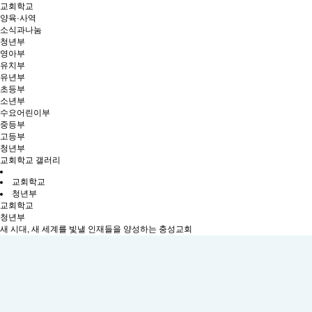
교회학교
양육·사역
소식과나눔
청년부
영아부
유치부
유년부
초등부
소년부
수요어린이부
중등부
고등부
청년부
교회학교 갤러리
교회학교
청년부
교회학교
청년부
새 시대, 새 세계를 빛낼 인재들을 양성하는 충성교회