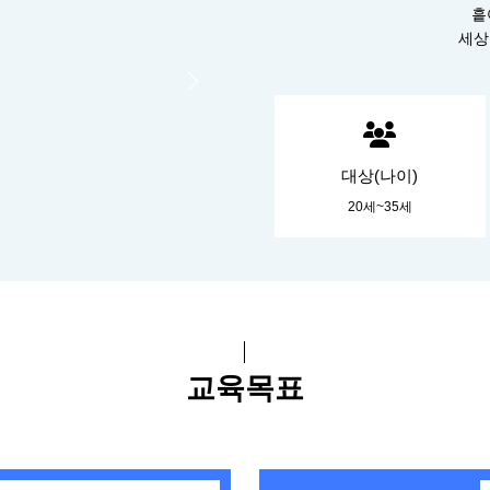
흩
세상
대상(나이)
20세~35세
교육목표