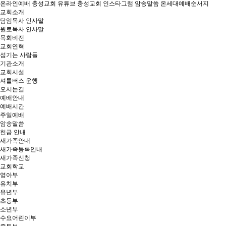
온라인예배
충성교회 유튜브
충성교회 인스타그램
암송말씀
온세대예배순서지
교회소개
담임목사 인사말
원로목사 인사말
목회비전
교회연혁
섬기는 사람들
기관소개
교회시설
셔틀버스 운행
오시는길
예배안내
예배시간
주일예배
암송말씀
헌금 안내
새가족안내
새가족등록안내
새가족신청
교회학교
영아부
유치부
유년부
초등부
소년부
수요어린이부