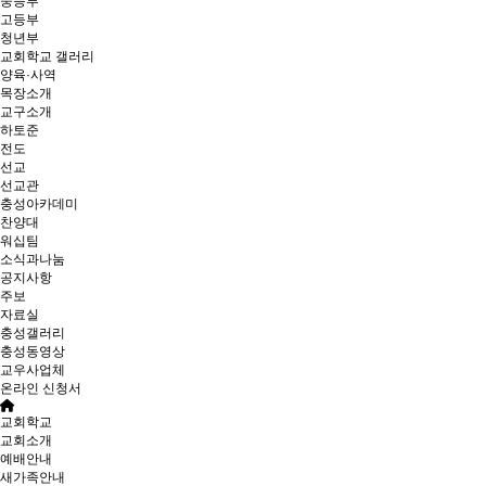
중등부
고등부
청년부
교회학교 갤러리
양육·사역
목장소개
교구소개
하토준
전도
선교
선교관
충성아카데미
찬양대
워십팀
소식과나눔
공지사항
주보
자료실
충성갤러리
충성동영상
교우사업체
온라인 신청서
교회학교
교회소개
예배안내
새가족안내