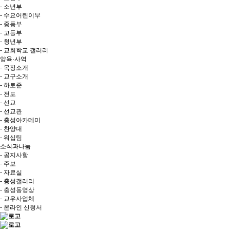
- 소년부
- 수요어린이부
- 중등부
- 고등부
- 청년부
- 교회학교 갤러리
양육·사역
- 목장소개
- 교구소개
- 하토준
- 전도
- 선교
- 선교관
- 충성아카데미
- 찬양대
- 워십팀
소식과나눔
- 공지사항
- 주보
- 자료실
- 충성갤러리
- 충성동영상
- 교우사업체
- 온라인 신청서