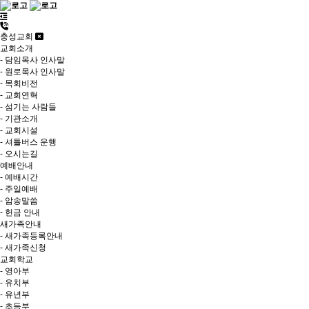
충성교회
교회소개
- 담임목사 인사말
- 원로목사 인사말
- 목회비전
- 교회연혁
- 섬기는 사람들
- 기관소개
- 교회시설
- 셔틀버스 운행
- 오시는길
예배안내
- 예배시간
- 주일예배
- 암송말씀
- 헌금 안내
새가족안내
- 새가족등록안내
- 새가족신청
교회학교
- 영아부
- 유치부
- 유년부
- 초등부