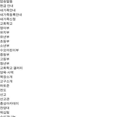
암송말씀
헌금 안내
새가족안내
새가족등록안내
새가족신청
교회학교
영아부
유치부
유년부
초등부
소년부
수요어린이부
중등부
고등부
청년부
교회학교 갤러리
양육·사역
목장소개
교구소개
하토준
전도
선교
선교관
충성아카데미
찬양대
워십팀
소식과나눔