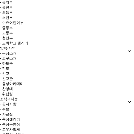
- 유치부
- 유년부
- 초등부
- 소년부
- 수요어린이부
- 중등부
- 고등부
- 청년부
- 교회학교 갤러리
양육·사역
- 목장소개
- 교구소개
- 하토준
- 전도
- 선교
- 선교관
- 충성아카데미
- 찬양대
- 워십팀
소식과나눔
- 공지사항
- 주보
- 자료실
- 충성갤러리
- 충성동영상
- 교우사업체