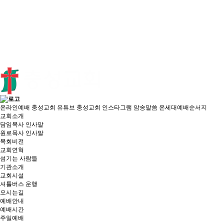
온라인예배
충성교회 유튜브
충성교회 인스타그램
암송말씀
온세대예배순서지
교회소개
담임목사 인사말
원로목사 인사말
목회비전
교회연혁
섬기는 사람들
기관소개
교회시설
셔틀버스 운행
오시는길
예배안내
예배시간
주일예배