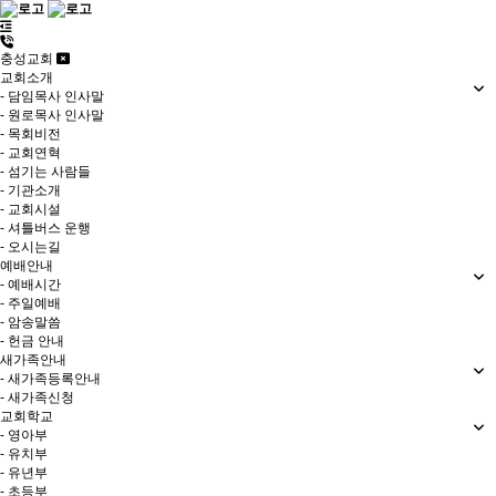
충성교회
교회소개
- 담임목사 인사말
- 원로목사 인사말
- 목회비전
- 교회연혁
- 섬기는 사람들
- 기관소개
- 교회시설
- 셔틀버스 운행
- 오시는길
예배안내
- 예배시간
- 주일예배
- 암송말씀
- 헌금 안내
새가족안내
- 새가족등록안내
- 새가족신청
교회학교
- 영아부
- 유치부
- 유년부
- 초등부