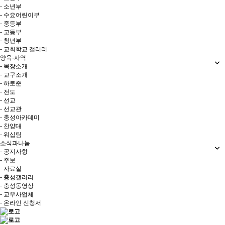
- 소년부
- 수요어린이부
- 중등부
- 고등부
- 청년부
- 교회학교 갤러리
양육·사역
- 목장소개
- 교구소개
- 하토준
- 전도
- 선교
- 선교관
- 충성아카데미
- 찬양대
- 워십팀
소식과나눔
- 공지사항
- 주보
- 자료실
- 충성갤러리
- 충성동영상
- 교우사업체
- 온라인 신청서