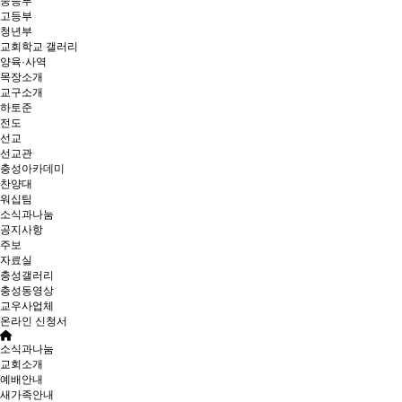
중등부
고등부
청년부
교회학교 갤러리
양육·사역
목장소개
교구소개
하토준
전도
선교
선교관
충성아카데미
찬양대
워십팀
소식과나눔
공지사항
주보
자료실
충성갤러리
충성동영상
교우사업체
온라인 신청서
소식과나눔
교회소개
예배안내
새가족안내