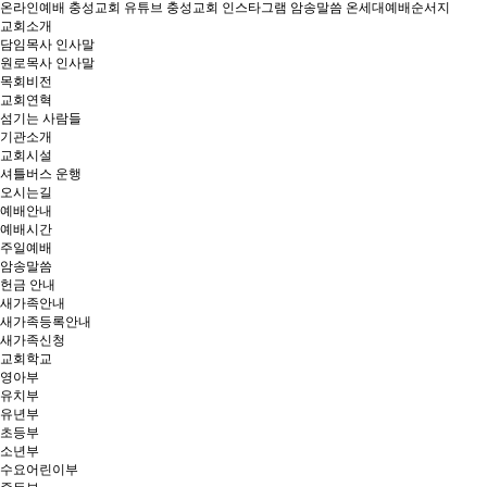
온라인예배
충성교회 유튜브
충성교회 인스타그램
암송말씀
온세대예배순서지
교회소개
담임목사 인사말
원로목사 인사말
목회비전
교회연혁
섬기는 사람들
기관소개
교회시설
셔틀버스 운행
오시는길
예배안내
예배시간
주일예배
암송말씀
헌금 안내
새가족안내
새가족등록안내
새가족신청
교회학교
영아부
유치부
유년부
초등부
소년부
수요어린이부