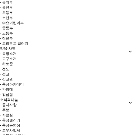
- 유치부
- 유년부
- 초등부
- 소년부
- 수요어린이부
- 중등부
- 고등부
- 청년부
- 교회학교 갤러리
양육·사역
- 목장소개
- 교구소개
- 하토준
- 전도
- 선교
- 선교관
- 충성아카데미
- 찬양대
- 워십팀
소식과나눔
- 공지사항
- 주보
- 자료실
- 충성갤러리
- 충성동영상
- 교우사업체