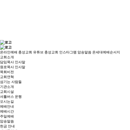
온라인예배
충성교회 유튜브
충성교회 인스타그램
암송말씀
온세대예배순서지
교회소개
담임목사 인사말
원로목사 인사말
목회비전
교회연혁
섬기는 사람들
기관소개
교회시설
셔틀버스 운행
오시는길
예배안내
예배시간
주일예배
암송말씀
헌금 안내