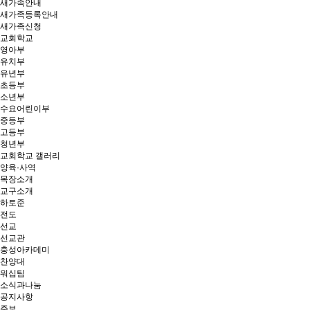
새가족안내
새가족등록안내
새가족신청
교회학교
영아부
유치부
유년부
초등부
소년부
수요어린이부
중등부
고등부
청년부
교회학교 갤러리
양육·사역
목장소개
교구소개
하토준
전도
선교
선교관
충성아카데미
찬양대
워십팀
소식과나눔
공지사항
주보